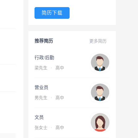
简历下载
推荐简历
更多简历
行政/后勤
梁先生
·
高中
营业员
男先生
·
高中
文员
张女士
·
高中